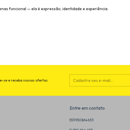
nas funcional — ela é expressão, identidade e experiência.
e-se e receba nossas ofertas.
Entre em contato
5511950864633